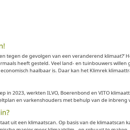
n!
en tegen de gevolgen van een veranderend klimaat?’ Het
rmaals heeft gesteld. Veel land- en tuinbouwers will
economisch haalbaar is. Daar kan het Klimrek klimaattr
liep in 2023, werkten ILVO, Boerenbond en VITO klimaat
ltplan en varkenshouders met behulp van de inbreng va
in?
estaat uit een klimaatscan. Op basis van de klimaatscan
sche manier meer klimaatslim - en robuust te maken. D