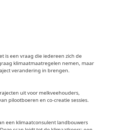
 is een vraag die iedereen zich de
en graag klimaatmaatregelen nemen, maar
aject verandering in brengen.
trajecten uit voor melkveehouders,
n pilootboeren en co-creatie sessies.
 kan een klimaatconsulent landbouwers
eze scan leidt tot de klimaatkoers: een