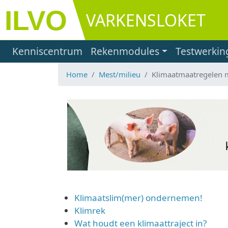
Overslaan en naar de inhoud gaan
VARKENSLOKET
Main navigation
Kenniscentrum
Rekenmodules
Testwerkin
Home
Mest/milieu
Klimaatmaatregelen 
Klimaatslim(mer) ondernemen!
Klimrek
Wat houdt een klimaattraject in?