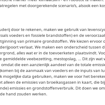
maatregelen met doorgerekende scenario’s, alsook een 
derij door te rekenen, maken we gebruik van levenscy
zoals voeders en fossiele brandstoffen) en de veroorzaa
tginning van primaire grondstoffen. We kiezen ervoor o
derijpoort verlaat. We maken een onderscheid tussen d
rgrond, alles wat er in de toevoerketen plaatsvindt. V
de gemiddelde veebezetting, mestopslag, ... Dit zijn wat
omdat die een aanzienlijk aandeel van de totale emissi
jkomen bij de aanmaak van voeders en de inputs van luc
fiek mogelijke data gebruiken, maken we voor het berek
 alleen de emissies van broeikasgassen in kaart, die b
nde) emissies en grondstoffenverbruik. Dit doen we om
 de hand zouden werken.