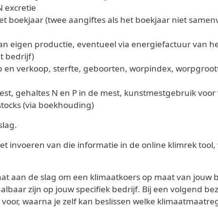
 excretie
t boekjaar (twee aangiftes als het boekjaar niet samen
 van eigen productie, eventueel via energiefactuur van h
 bedrijf)
 en verkoop, sterfte, geboorten, worpindex, worpgroo
t, gehaltes N en P in de mest, kunstmestgebruik voor
tocks (via boekhouding)
slag.
het invoeren van die informatie in de online klimrek tool
t aan de slag om een klimaatkoers op maat van jouw bedr
baar zijn op jouw specifiek bedrijf. Bij een volgend bez
voor, waarna je zelf kan beslissen welke klimaatmaatreg